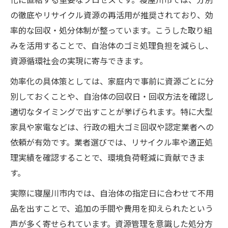
寝屋川市粗大ゴミの持ち込み活用術
の徹底やリサイクル資源の再活用が推奨されており、効
リサイクル視点で考える不用品回収
率的な回収・処分体制が整っています。こうした取り組
資源管理と両立するリサイクル回収法
みを活用することで、自治体のゴミ処理負担を減らし、
寝屋川市の不用品回収で資源循環を実現
資源循環社会の実現に寄与できます。
口コミで選ぶリサイクル重視の回収サービ
効率化の具体策としては、家庭内で事前に資源ごとに分
ス
別しておくことや、自治体の回収日・回収方法を確認し
無料回収を活かしたリサイクルの工夫
適切なタイミングで出すことが挙げられます。特に大型
大阪市の不用品回収で資源を活用する方法
家具や家電などは、行政の粗大ゴミ回収や認定業者への
効率化を叶える回収方法の選び方
依頼が有効です。業者選びでは、リサイクル率や適正処
不用品回収で効率的な資源管理を実現
理実績を確認することで、環境負荷軽減に貢献できま
口コミを参考にした回収方法の効率化
す。
持ち込みと引き取りの効率的な選択術
実際に寝屋川市内では、自治体の指定日に合わせて不用
無料サービスを使った効率的な回収法
品を出すことで、追加の手間や費用を抑えられたという
声が多く寄せられています。資源管理を意識した処分方
大阪市の不用品回収で効率化を図るコツ