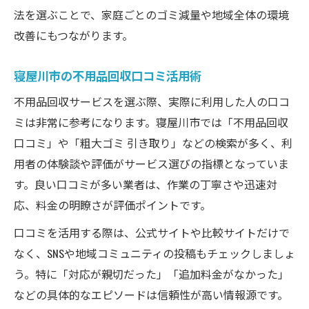
法を選ぶことで、家庭ごとのゴミ減量や地域全体の環境
口コミ活用で安心の回収体験へ
改善にもつながります。
不用品回収口コミで安心できる選び方
寝屋川市の口コミ活用で回収費用を節約
寝屋川市の不用品回収口コミ活用術
粗大ゴミ引き取り口コミから学ぶ注意点
不用品回収サービスを選ぶ際、実際に利用した人の口コ
無料回収口コミの活きた活用方法
ミは非常に参考になります。寝屋川市では「不用品回収
大阪市で信頼できる回収業者の見極め方
口コミ」や「粗大ゴミ 引き取り」などの検索が多く、利
無駄なく片付ける資源活用テクニック
用者の体験談や評価がサービス選びの指標となっていま
不用品回収で無駄を省く資源活用術
す。良い口コミが多い業者は、作業の丁寧さや迅速対
応、料金の明瞭さが評価ポイントです。
寝屋川市の資源管理で無駄なく片付ける方
法
口コミを活用する際は、公式サイトや比較サイトだけで
口コミを活かした効率的な片付け術
なく、SNSや地域コミュニティの投稿もチェックしましょ
粗大ゴミ持ち込みで資源を有効活用
う。特に「対応が親切だった」「追加料金がなかった」
などの具体的なエピソードは信頼性が高い情報源です。
無料サービスで無駄なく資源管理を実現